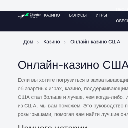
ПРОГ
КАЗИНО
БОНУСЫ
ИГРЫ
ОБЕС
Дом
Казино
Онлайн-казино США
Онлайн-казино СШ
Если вы хотите погрузиться в захватывающи
об азартных играх, казино, поддерживающим
США стал больше и лучше, чем когда-либо. 
из США, мы вам поможем. Это руководство п
розыгрышами, помогая вам найти лучшие онл
Немного истории