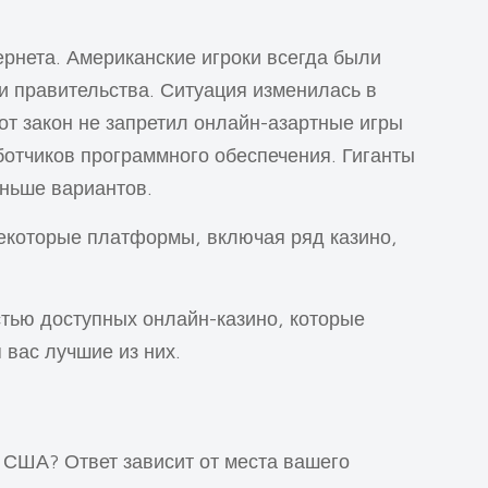
рнета. Американские игроки всегда были
ии правительства. Ситуация изменилась в
от закон не запретил онлайн-азартные игры
ботчиков программного обеспечения. Гиганты
еньше вариантов.
екоторые платформы, включая ряд казино,
стью доступных онлайн-казино, которые
вас лучшие из них.
 США? Ответ зависит от места вашего