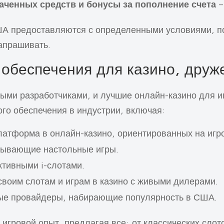
аченных средств и бонусы за пополнение счета
–
ША предоставляются с определенными условиями, по
апрашивать.
 обеспечения для казино, дру
ми разработчиками, и лучшие онлайн-казино для и
го обеспечения в индустрии, включая:
латформа в онлайн-казино, ориентированных на игр
тывающие настольные игры.
ктивными i-слотами.
своим слотам и играм в казино с живыми дилерами.
ые провайдеры, набирающие популярность в США.
гровой опыт, предлагая все: от классических слот