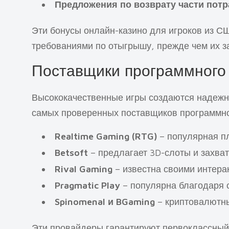
Предложения по возврату части потр
Эти бонусы онлайн-казино для игроков из С
требованиями по отыгрышу, прежде чем их з
Поставщики программного
Высококачественные игры создаются надежны
самых проверенных поставщиков программно
Realtime Gaming (RTG)
– популярная п
Betsoft
– предлагает 3D-слоты и захва
Rival Gaming
– известна своими интера
Pragmatic Play
– популярна благодаря 
Spinomenal и BGaming
– криптовалютн
Эти провайдеры гарантируют первоклассный и