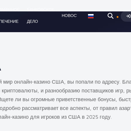
РАММНОЕ
БАНКОВСКОЕ
НОВОСТИ
ПЕЧЕНИЕ
ДЕЛО
А
й мир онлайн-казино США, вы попали по адресу. Б
 криптовалюты, и разнообразию поставщиков игр, р
Ищете ли вы огромные приветственные бонусы, быс
одробно рассматривает все аспекты, от правил азар
айн-казино для игроков из США в 2025 году.