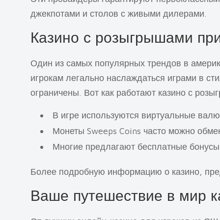
джекпотами и столов с живыми дилерами.
Казино с розыгрышами при
Один из самых популярных трендов в америк
игрокам легально наслаждаться играми в ст
ограничены. Вот как работают казино с роз
В игре используются виртуальные валю
Монеты Sweeps Coins часто можно обме
Многие предлагают бесплатные бонусы 
Более подробную информацию о казино, пред
Ваше путешествие в мир к