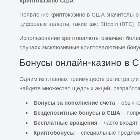
Криптоказино США
Появление криптоказино в США значительно 
цифровые валюты, такие как: Bitcoin (BTC), Et
Использование криптовалюты означает боле
случаях эксклюзивные криптовалютные бонус
Бонусы онлайн-казино в С
Одним из главных преимуществ регистрации 
найдете множество щедрых акций, разработа
Бонусы за пополнение счета
– обычно
Бездепозитные бонусы в США
– попр
Бесплатные вращения
– часто входят
Криптобонусы
– специальные предложе