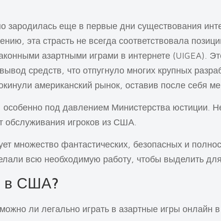
но зародилась еще в первые дни существования инте
ению, эта страсть не всегда соответствовала позиц
законными азартными играми в интернете (UIGEA). Эт
вывод средств, что отпугнуло многих крупных разра
 покинули американский рынок, оставив после себя м
, особенно под давлением Министерства юстиции. Н
от обслуживания игроков из США.
вует множество фантастических, безопасных и полно
елали всю необходимую работу, чтобы выделить для 
о в США?
можно ли легально играть в азартные игры онлайн в