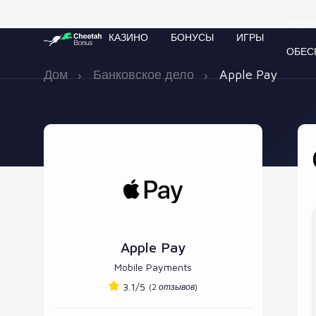
ПРОГ
КАЗИНО
БОНУСЫ
ИГРЫ
ОБЕС
Дом
Банковское дело
Apple Pay
Apple Pay
Mobile Payments
3.1/5
(2 отзывов)