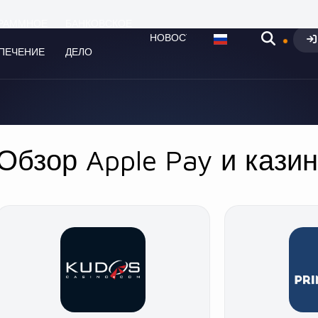
РАММНОЕ
БАНКОВСКОЕ
НОВОСТИ
ПЕЧЕНИЕ
ДЕЛО
Обзор Apple Pay и кази