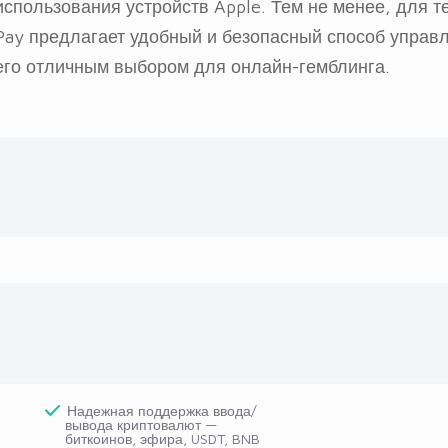
использования устройств Apple. Тем не менее, для те
Pay предлагает удобный и безопасный способ управл
его отличным выбором для онлайн-гемблинга.
Надежная поддержка ввода/
вывода криптовалют —
биткоинов, эфира, USDT, BNB