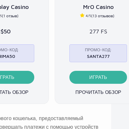
lay Casino
MrO Casino
(1 отзыв)
(13 отзывов)
/5
4/5
$50
277 FS
ОМО-КОД:
ПРОМО-КОД:
RIMA50
SANTA277
ГРАТЬ
ИГРАТЬ
ТАТЬ ОБЗОР
ПРОЧИТАТЬ ОБЗОР
ового кошелька, предоставляемый
совершать платежи с помощью устройств