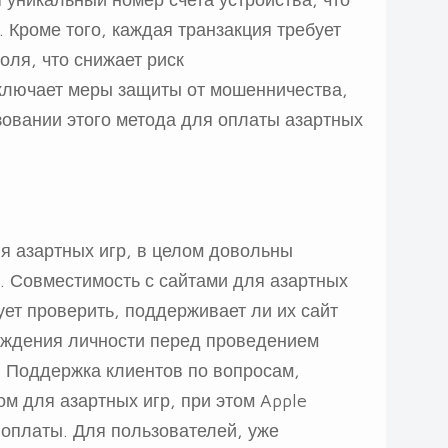
 Кроме того, каждая транзакция требует
оля, что снижает риск
включает меры защиты от мошенничества,
зовании этого метода для оплаты азартных
я азартных игр, в целом довольны
. Совместимость с сайтами для азартных
ует проверить, поддерживает ли их сайт
ерждения личности перед проведением
. Поддержка клиентов по вопросам,
м для азартных игр, при этом Apple
оплаты. Для пользователей, уже