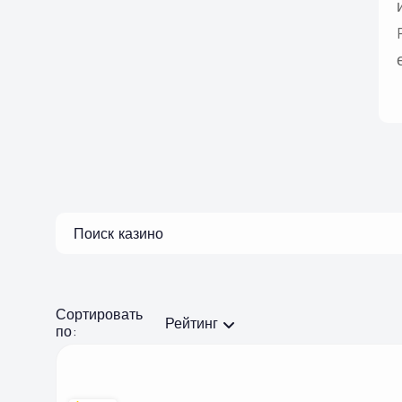
Сортировать
Рейтинг
по: